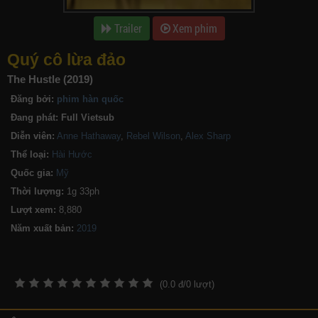
Trailer
Xem phim
Quý cô lừa đảo
The Hustle (2019)
Đăng bởi:
phim hàn quốc
Đang phát:
Full Vietsub
Diễn viên:
Anne Hathaway
,
Rebel Wilson
,
Alex Sharp
Thể loại:
Hài Hước
Quốc gia:
Mỹ
Thời lượng:
1g 33ph
Lượt xem:
8,880
Năm xuất bản:
(
0.0
đ/
0
lượt)