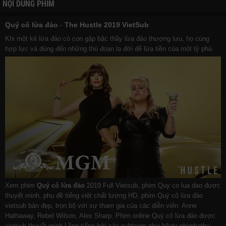
NỘI DUNG PHIM
Quý cô lừa đảo
-
The Hustle 2019 VietSub
Khi một kẻ lừa đảo cò con gặp bậc thầy lừa đảo thượng lưu, họ cùng
hợp lực và dùng đến những thủ đoạn lạ đời để lừa tiền của một tỷ phú.
Xem phim
Quý cô lừa đảo
2019 Full Vietsub, phim Quy co lua dao được
thuyết minh, phụ đề tiếng việt chất lượng HD, phim Quý cô lừa đảo
vietsub bản đẹp, trọn bộ với sự tham gia của các diễn viên: Anne
Hathaway, Rebel Wilson, Alex Sharp. Phim online Quý cô lừa đảo được
vietsub thuyết minh Lồng tiếng bởi các subteam như
bilutv
phimbathu