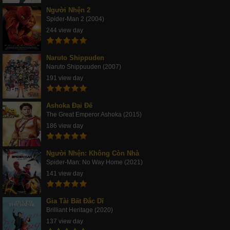
Người Nhện 2
Spider-Man 2 (2004)
244 view day
Naruto Shippuden
Naruto Shippuuden (2007)
191 view day
Ashoka Đại Đế
The Great Emperor Ashoka (2015)
186 view day
Người Nhện: Không Còn Nhà
Spider-Man: No Way Home (2021)
141 view day
Gia Tài Bất Đắc Dĩ
Brilliant Heritage (2020)
137 view day