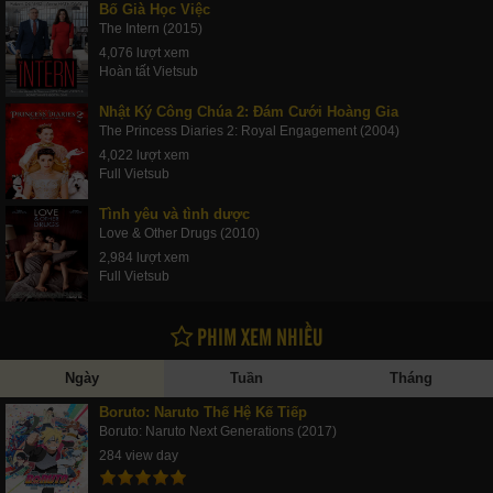
Bố Già Học Việc
The Intern (2015)
4,076 lượt xem
Hoàn tất Vietsub
Nhật Ký Công Chúa 2: Đám Cưới Hoàng Gia
The Princess Diaries 2: Royal Engagement (2004)
4,022 lượt xem
Full Vietsub
Tình yêu và tình dược
Love & Other Drugs (2010)
2,984 lượt xem
Full Vietsub
PHIM XEM NHIỀU
Ngày
Tuần
Tháng
Boruto: Naruto Thế Hệ Kế Tiếp
Boruto: Naruto Next Generations (2017)
284 view day