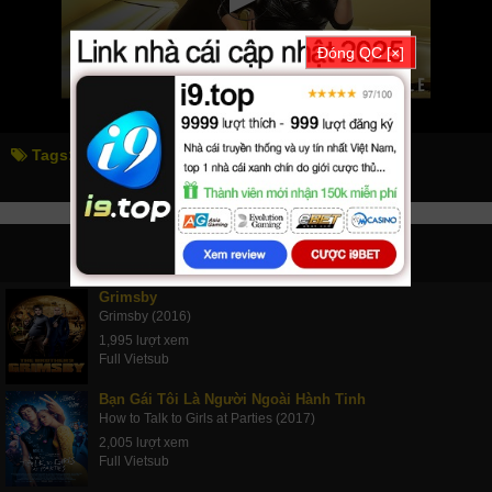
Đóng QC [×]
Tags:
quý cô lừa đảo
the hustle
PHIM LIÊN QUAN
Grimsby
Grimsby (2016)
1,995 lượt xem
Full Vietsub
Bạn Gái Tôi Là Người Ngoài Hành Tinh
How to Talk to Girls at Parties (2017)
2,005 lượt xem
Full Vietsub