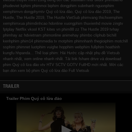
phudeviet
kphim
phimmoi
biphim
dongphim
subnhanh
nguonphim
xemphimvn
dongphymtv Quý cô lừa đảo, Quý cô lừa đảo 2019, The
Hustle, The Hustle 2019, The Hustle VietSub
phimvang
thichxemphim
xemphimxua
phimdinhcao
hdonline
xuongphim
thuvienhd
movie zingtv
fptplay Netflix
vkool
KST
kites
vn
phim88
zz The Hustle 2019
tvhay
phimhay
az
hdvietnam
phimonline
animehay
phimbo
cliphub
bichill
kenhphim
phim14
phimmedia
tv
motphim
phimnhanh
thegioiphim
motchill
ssphim
phimnet
luotphim
vuighe
hopphim
webphim
fullphim
hoathinh
kungfu
hhpanda
... Thể loại phim: Hài Hước cập nhật phụ đề Vietsub
nhanh nhất, xem online nhanh nhất. Tải link fshare drive và download
phim Quý cô lừa đảo vtv HTV SCTV GOTV FullHD mới nhất. Mời các
bạn đón xem bộ phim
Quý cô lừa đảo
Full Vietsub
TRAILER
Trailer Phim Quý cô lừa đảo