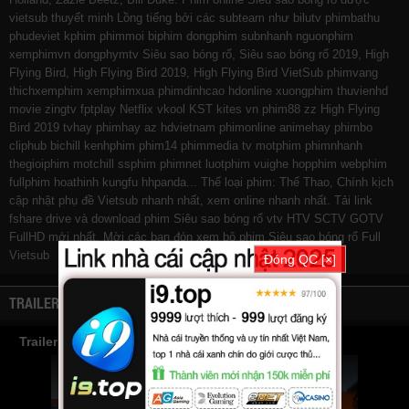
vietsub thuyết minh Lồng tiếng bởi các subteam như
bilutv
phimbathu
phudeviet
kphim
phimmoi
biphim
dongphim
subnhanh
nguonphim
xemphimvn
dongphymtv Siêu sao bóng rổ, Siêu sao bóng rổ 2019, High
Flying Bird, High Flying Bird 2019, High Flying Bird VietSub
phimvang
thichxemphim
xemphimxua
phimdinhcao
hdonline
xuongphim
thuvienhd
movie zingtv fptplay Netflix
vkool
KST
kites
vn
phim88
zz High Flying
Bird 2019
tvhay
phimhay
az
hdvietnam
phimonline
animehay
phimbo
cliphub
bichill
kenhphim
phim14
phimmedia
tv
motphim
phimnhanh
thegioiphim
motchill
ssphim
phimnet
luotphim
vuighe
hopphim
webphim
fullphim
hoathinh
kungfu
hhpanda
... Thể loại phim: Thể Thao, Chính kịch
cập nhật phụ đề Vietsub nhanh nhất, xem online nhanh nhất. Tải link
fshare drive và download phim Siêu sao bóng rổ vtv HTV SCTV GOTV
FullHD mới nhất. Mời các bạn đón xem bộ phim
Siêu sao bóng rổ
Full
Vietsub
Đóng QC [×]
TRAILER
Trailer Phim Siêu sao bóng rổ