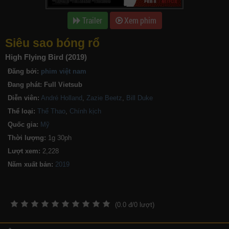
Trailer
Xem phim
Siêu sao bóng rổ
High Flying Bird (2019)
Đăng bởi:
phim việt nam
Đang phát:
Full Vietsub
Diễn viên:
André Holland
,
Zazie Beetz
,
Bill Duke
Thể loại:
Thể Thao
,
Chính kịch
Quốc gia:
Mỹ
Thời lượng:
1g 30ph
Lượt xem:
2,228
Năm xuất bản:
(
0.0
đ/
0
lượt)