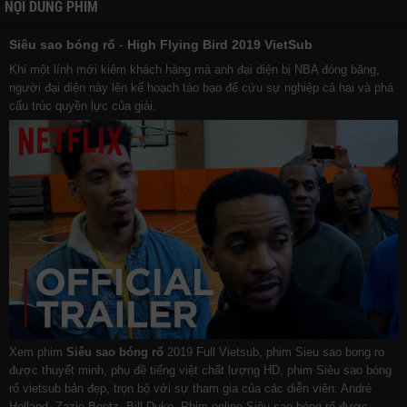
NỘI DUNG PHIM
Siêu sao bóng rổ
-
High Flying Bird 2019 VietSub
Khi một lính mới kiêm khách hàng mà anh đại diện bị NBA đóng băng,
người đại diện này lên kế hoạch táo bạo để cứu sự nghiệp cả hai và phá
cấu trúc quyền lực của giải.
Xem phim
Siêu sao bóng rổ
2019 Full Vietsub, phim Sieu sao bong ro
được thuyết minh, phụ đề tiếng việt chất lượng HD, phim Siêu sao bóng
rổ vietsub bản đẹp, trọn bộ với sự tham gia của các diễn viên: André
Holland, Zazie Beetz, Bill Duke. Phim online Siêu sao bóng rổ được