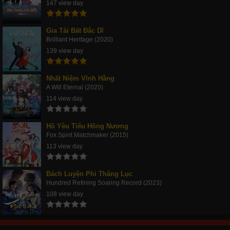
147 view day
Gia Tài Bất Đắc Dĩ
Brilliant Heritage (2020)
139 view day
Nhất Niệm Vĩnh Hằng
A Will Eternal (2020)
114 view day
Hồ Yêu Tiểu Hồng Nương
Fox Spirit Matchmaker (2015)
113 view day
Bách Luyện Phi Thăng Lục
Hundred Refining Soaring Record (2023)
108 view day