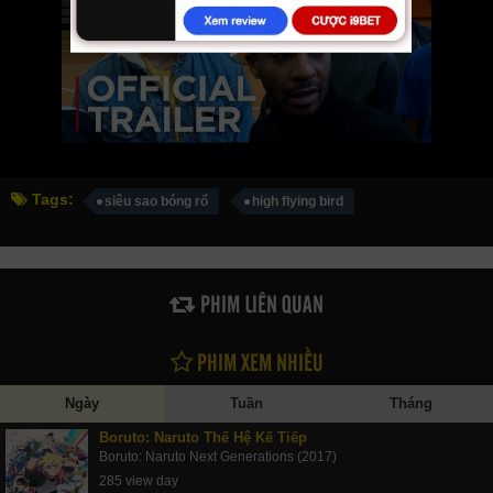
Tags:
siêu sao bóng rổ
high flying bird
PHIM LIÊN QUAN
PHIM XEM NHIỀU
Ngày
Tuần
Tháng
Boruto: Naruto Thế Hệ Kế Tiếp
Boruto: Naruto Next Generations (2017)
285 view day