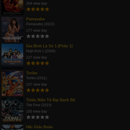
264 view day
Pamasahe
Pamasahe (2022)
177 view day
Gia Đình Là Số 1 (Phần 1)
High Kick 1 (2006)
127 view day
Toriko
Toriko (2011)
107 view day
Thiếu Niên Tứ Đại Danh Bổ
The Four (2015)
100 view day
Hắc Giáo Đoàn