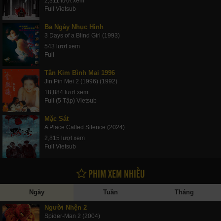
2,311 lượt xem
Full Vietsub
Ba Ngày Nhục Hình
3 Days of a Blind Girl (1993)
543 lượt xem
Full
Tân Kim Bình Mai 1996
Jin Pin Mei 2 (1996) (1992)
18,884 lượt xem
Full (5 Tập) Vietsub
Mặc Sát
A Place Called Silence (2024)
2,815 lượt xem
Full Vietsub
PHIM XEM NHIỀU
Ngày
Tuần
Tháng
Người Nhện 2
Spider-Man 2 (2004)