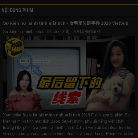
NỘI DUNG PHIM
Sự kiện nữ minh tinh mất tích
-
女明星失踪事件 2018 VietSub
Sự kiện nữ minh tinh mất tích (2018) - 女明星失踪事件
Xem phim
Sự kiện nữ minh tinh mất tích
2018 Full Vietsub, phim Su
kien nu minh tinh mat tich được thuyết minh, phụ đề tiếng việt chất
lượng HD, phim Sự kiện nữ minh tinh mất tích vietsub bản đẹp, trọn bộ
với sự tham gia của các diễn viên: Justin, Zhou Zi Long. Phim online Sự