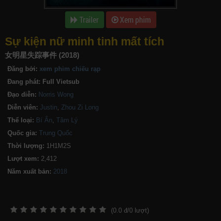
Trailer
Xem phim
Sự kiện nữ minh tinh mất tích
女明星失踪事件 (2018)
Đăng bởi:
xem phim chiếu rạp
Đang phát:
Full Vietsub
Đạo diễn:
Norris Wong
Diễn viên:
Justin
,
Zhou Zi Long
Thể loại:
Bí Ẩn
,
Tâm Lý
Quốc gia:
Trung Quốc
Thời lượng:
1H1M2S
Lượt xem:
2,412
Năm xuất bản:
(
0.0
đ/
0
lượt)