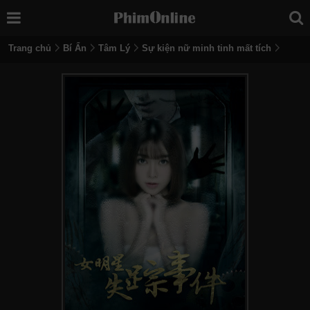
Trang chủ
Bí Ẩn
Tâm Lý
Sự kiện nữ minh tinh mất tích