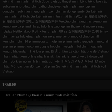
kiện nữ minh tinh mất tích được vietsub thuyết minh Lồng tiếng bởi các
subteam như
bilutv
phimbathu
phudeviet
kphim
phimmoi
biphim
dongphim
subnhanh
nguonphim
xemphimvn
dongphymtv Sự kiện nữ
minh tinh mất tích, Sự kiện nữ minh tinh mất tích 2018, 女明星失踪事件,
女明星失踪事件 2018, 女明星失踪事件 VietSub
phimvang
thichxemphim
xemphimxua
phimdinhcao
hdonline
xuongphim
thuvienhd
movie zingtv
fptplay Netflix
vkool
KST
kites
vn
phim88
zz 女明星失踪事件 2018
tvhay
phimhay
az
hdvietnam
phimonline
animehay
phimbo
cliphub
bichill
kenhphim
phim14
phimmedia
tv
motphim
phimnhanh
thegioiphim
motchill
ssphim
phimnet
luotphim
vuighe
hopphim
webphim
fullphim
hoathinh
kungfu
hhpanda
... Thể loại phim: Bí Ẩn, Tâm Lý cập nhật phụ đề Vietsub
nhanh nhất, xem online nhanh nhất. Tải link fshare drive và download
phim Sự kiện nữ minh tinh mất tích vtv HTV SCTV GOTV FullHD mới
nhất. Mời các bạn đón xem bộ phim
Sự kiện nữ minh tinh mất tích
Full
Vietsub
TRAILER
Trailer Phim Sự kiện nữ minh tinh mất tích