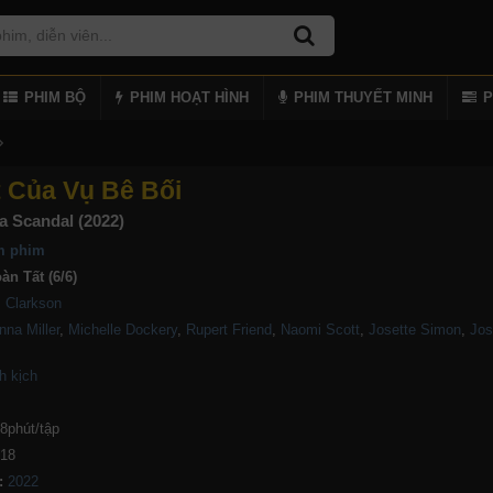
PHIM BỘ
PHIM HOẠT HÌNH
PHIM THUYẾT MINH
P
 Của Vụ Bê Bối
a Scandal (2022)
m phim
àn Tất (6/6)
. Clarkson
nna Miller
,
Michelle Dockery
,
Rupert Friend
,
Naomi Scott
,
Josette Simon
,
Jos
h kịch
8phút/tập
118
: