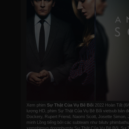
Xem phim
Sự Thật Của Vụ Bê Bối
2022 Hoàn Tất (6/6
lượng HD, phim Sự Thật Của Vụ Bê Bối vietsub bản đẹp,
Dockery, Rupert Friend, Naomi Scott, Josette Simon,
minh Lồng tiếng bởi các subteam như
bilutv
phimbath
xemphimvn
dongphymtv Sự Thật Của Vụ Bê Bối, Sự Th