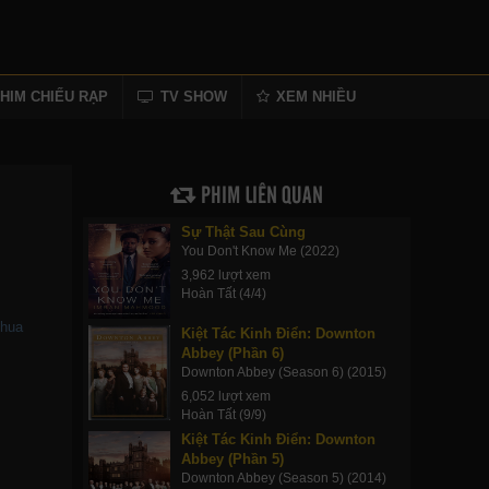
HIM CHIẾU RẠP
TV SHOW
XEM NHIỀU
PHIM LIÊN QUAN
Sự Thật Sau Cùng
You Don't Know Me (2022)
3,962 lượt xem
Hoàn Tất (4/4)
hua
Kiệt Tác Kinh Điển: Downton
Abbey (Phần 6)
Downton Abbey (Season 6) (2015)
6,052 lượt xem
Hoàn Tất (9/9)
Kiệt Tác Kinh Điển: Downton
Abbey (Phần 5)
Downton Abbey (Season 5) (2014)