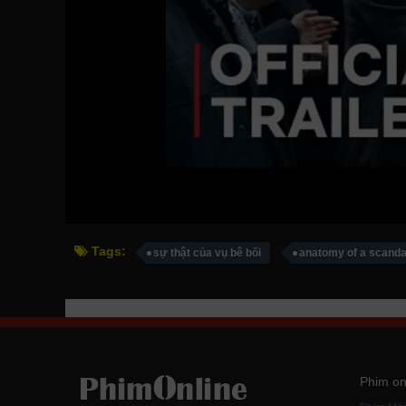
Tags:
sự thật của vụ bê bối
anatomy of a scanda
Phim on