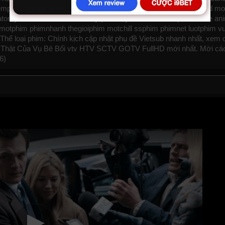
emphim
xemphimxua
phimdinhcao
hdonline
xuongphim
thuvienhd
mo
tomy of a Scandal 2022
tvhay
phimhay
az
hdvietnam
phimonline
an
motphim
phimnhanh
thegioiphim
motchill
ssphim
phimnet
luotphim
v
. Thể loại phim: Chính kịch cập nhật phụ đề Vietsub nhanh nhất, xem 
 Sự Thật Của Vụ Bê Bối vtv HTV SCTV GOTV FullHD mới nhất. Mời cá
6)