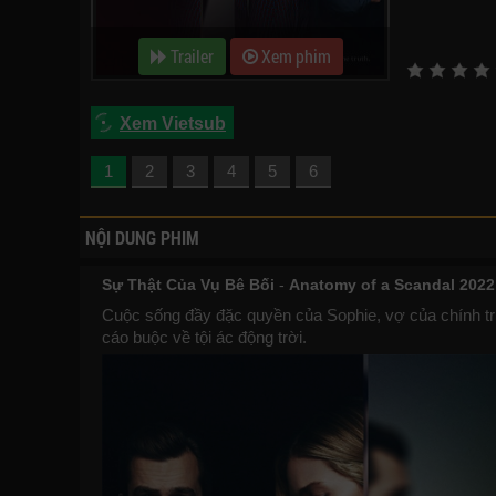
Trailer
Xem phim
Xem Vietsub
1
2
3
4
5
6
NỘI DUNG PHIM
Sự Thật Của Vụ Bê Bối
-
Anatomy of a Scandal 2022
Cuộc sống đầy đặc quyền của Sophie, vợ của chính trị gi
cáo buộc về tội ác động trời.