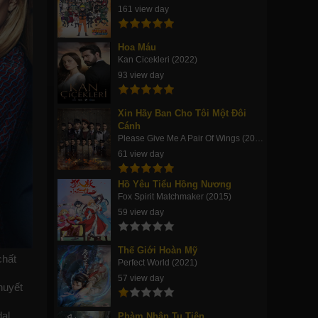
161 view day
Hoa Máu
Kan Cicekleri (2022)
93 view day
Xin Hãy Ban Cho Tôi Một Đôi
Cánh
Please Give Me A Pair Of Wings (2019)
61 view day
Hồ Yêu Tiểu Hồng Nương
Fox Spirit Matchmaker (2015)
59 view day
Thế Giới Hoàn Mỹ
chất
Perfect World (2021)
57 view day
huyết
al
Phàm Nhân Tu Tiên