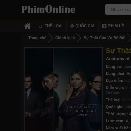
THỂ LOẠI
QUỐC GIA
PHIM LẺ
Trang chủ
Chính kịch
Sự Thật Của Vụ Bê Bối
Sự Thật
Anatomy of 
Đăng bởi:
xe
Đang phát:
Ho
Đạo diễn:
S.J
Diễn viên:
Sie
McGuire
Thể loại:
Chín
Quốc gia:
Anh
Thời lượng:
4
Lượt xem:
4,
Năm xuất bản