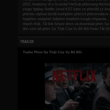
2022, Anatomy of a Scandal VietSub
phimvang
thichx
zingtv fptplay Netflix
vkool
KST
kites
vn
phim88
zz Ana
phimbo
cliphub
bichill
kenhphim
phim14
phimmedia
tv
hopphim
webphim
fullphim
hoathinh
kungfu
hhpanda
..
nhanh nhất. Tải link fshare drive và download phim
đón xem bộ phim
Sự Thật Của Vụ Bê Bối
Hoàn Tất (6/
TRAILER
Trailer Phim Sự Thật Của Vụ Bê Bối