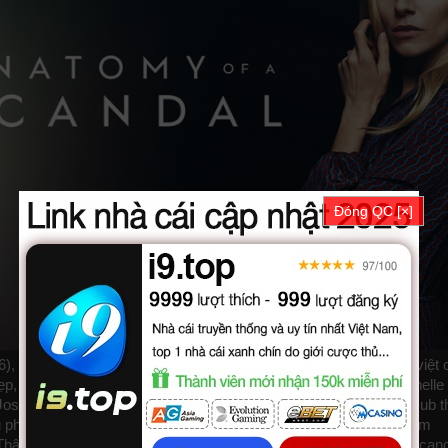
Đóng QC [×]
), phim Su That Cua Vu Be Boi được thuyết minh, phụ đề tiếng việt 
 trọn bộ với sự tham gia của các diễn viên: Sienna Miller, Michelle
 Joshua McGuire. Phim online Sự Thật Của Vụ Bê Bối được vietsub t
u
phudeviet
kphim
phimmoi
biphim
dongphim
subnhanh
nguonphim
ật Của Vụ Bê Bối 2022, Anatomy of a Scandal, Anatomy of a Scand