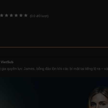
(
0.0
đ/
0
lượt)
 VietSub
a quyền lực James, bỗng đảo lộn khi các bí mật tai tiếng lộ ra – và 