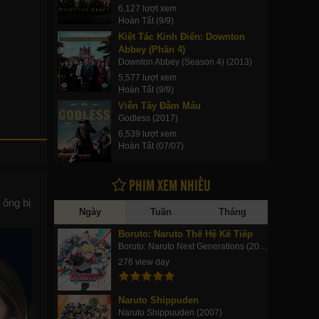
6,127 lượt xem
Hoàn Tất (9/9)
Kiệt Tác Kinh Điển: Downton
Abbey (Phần 4)
Downton Abbey (Season 4) (2013)
5,577 lượt xem
Hoàn Tất (9/9)
Viễn Tây Đẫm Máu
Godless (2017)
6,539 lượt xem
Hoàn Tất (07/07)
PHIM XEM NHIỀU
ông bị
Ngày
Tuần
Tháng
Boruto: Naruto Thế Hệ Kế Tiếp
Boruto: Naruto Next Generations (2017)
276 view day
Naruto Shippuden
Naruto Shippuuden (2007)