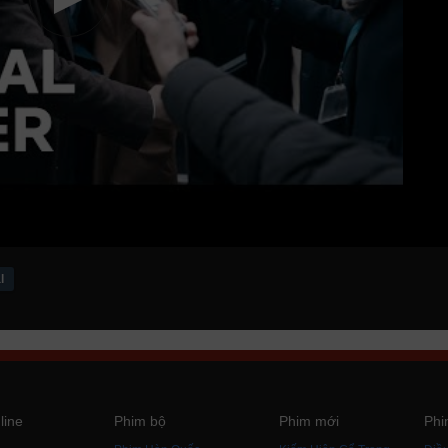
l
line
Phim bộ
Phim mới
Phi