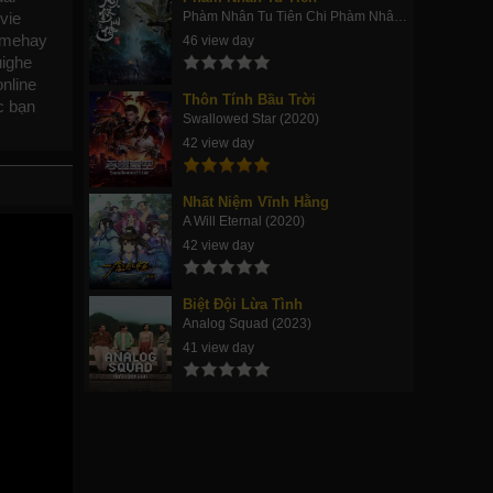
Phàm Nhân Tu Tiên Chi Phàm Nhân Phong Khởi Thiên Nam, Fan Ren Xiu Xian Zhuan (2020)
vie
imehay
46 view day
uighe
online
Thôn Tính Bầu Trời
c bạn
Swallowed Star (2020)
42 view day
Nhất Niệm Vĩnh Hằng
A Will Eternal (2020)
42 view day
Biệt Đội Lừa Tình
Analog Squad (2023)
41 view day