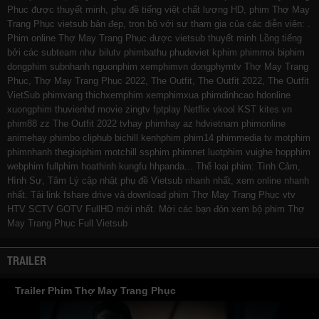
Phuc được thuyết minh, phụ đề tiếng việt chất lượng HD, phim Thợ May
Trang Phục vietsub bản đẹp, trọn bộ với sự tham gia của các diễn viên: .
Phim online Thợ May Trang Phục được vietsub thuyết minh Lồng tiếng
bởi các subteam như
bilutv
phimbathu
phudeviet
kphim
phimmoi
biphim
dongphim
subnhanh
nguonphim
xemphimvn
dongphymtv Thợ May Trang
Phục, Thợ May Trang Phục 2022, The Outfit, The Outfit 2022, The Outfit
VietSub
phimvang
thichxemphim
xemphimxua
phimdinhcao
hdonline
xuongphim
thuvienhd
movie zingtv fptplay Netflix
vkool
KST
kites
vn
phim88
zz The Outfit 2022
tvhay
phimhay
az
hdvietnam
phimonline
animehay
phimbo
cliphub
bichill
kenhphim
phim14
phimmedia
tv
motphim
phimnhanh
thegioiphim
motchill
ssphim
phimnet
luotphim
vuighe
hopphim
webphim
fullphim
hoathinh
kungfu
hhpanda
... Thể loại phim: Tình Cảm,
Hình Sự, Tâm Lý cập nhật phụ đề Vietsub nhanh nhất, xem online nhanh
nhất. Tải link fshare drive và download phim Thợ May Trang Phục vtv
HTV SCTV GOTV FullHD mới nhất. Mời các bạn đón xem bộ phim
Thợ
May Trang Phục
Full Vietsub
TRAILER
Trailer Phim Thợ May Trang Phục