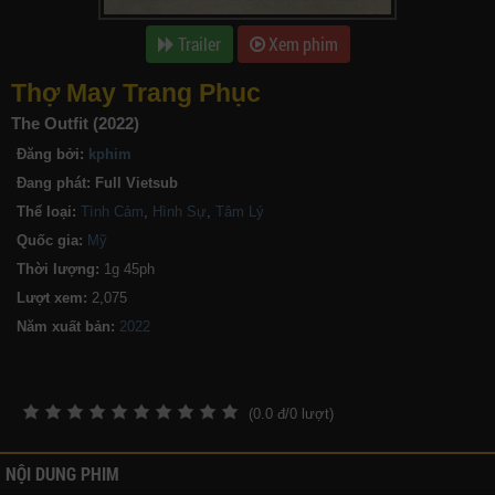
Trailer
Xem phim
Thợ May Trang Phục
The Outfit (2022)
Đăng bởi:
kphim
Đang phát:
Full Vietsub
Thể loại:
Tình Cảm
,
Hình Sự
,
Tâm Lý
Quốc gia:
Mỹ
Thời lượng:
1g 45ph
Lượt xem:
2,075
Năm xuất bản:
(
0.0
đ/
0
lượt)
NỘI DUNG PHIM