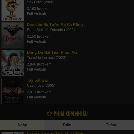
Sex Drive (2008)
3,163 lượt xem
Full Vietsub
Dracula: Bá Tước Ma Cà Rồng
Bram Stoker's Dracula (1992)
3,150 lượt xem
Full Vietsub
Đông Du Bát Tiên Phục Ma
Travel to the east (2023)
2,846 lượt xem
Full Vietsub
Tay Sát Gái
Casanova (2005)
2,813 lượt xem
Full Vietsub
PHIM XEM NHIỀU
Ngày
Tuần
Tháng