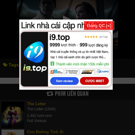
Đóng QC [×]
Tags:
thợ may trang phục
the outfit
PHIM LIÊN QUAN
The Letter
The Letter (1940)
2,482 lượt xem
Full Vietsub
Con Đường Tình Ái