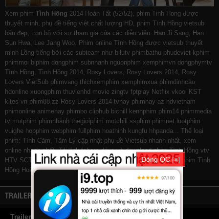
Xem phim
Tình Hồng
2014 Hoàn Tất (52/52), phim Tinh Hong được
thuyết minh, phụ đề tiếng việt chất lượng HD, phim Tình Hồng vietsub
bản đẹp, trọn bộ với sự tham gia của các diễn viên: Han Ji Sang, Han
Sun Hwa, Lee Jang Woo. Phim online Tình Hồng được vietsub thuyết
minh Lồng tiếng bởi các subteam như
bilutv
phimbathu
phudeviet
kphim
phimmoi
biphim
dongphim
subnhanh
nguonphim
xemphimvn
dongphymtv
Tình Hồng, Tình Hồng 2014, Rosy Lovers, Rosy Lovers 2014, Rosy
Lovers VietSub
phimvang
thichxemphim
xemphimxua
phimdinhcao
hdonline
xuongphim
thuvienhd
movie zingtv fptplay Netflix
vkool
KST
kites
vn
phim88
zz Rosy Lovers 2014
tvhay
phimhay
az
hdvietnam
phimonline
animehay
phimbo
cliphub
bichill
kenhphim
phim14
phimmedia
tv
motphim
phimnhanh
thegioiphim
motchill
ssphim
phimnet
luotphim
vuighe
hopphim
webphim
fullphim
hoathinh
kungfu
hhpanda
... Thể loại
phim: Tình Cảm, Tâm Lý cập nhật phụ đề Vietsub nhanh nhất, xem
online nhanh nhất. Tải link fshare drive và download phim Tình Hồng vtv
Đóng QC [×]
HTV SCTV GOTV FullHD mới nhất. Mời các bạn đón xem bộ phim
Tình
Hồng
Hoàn Tất (52/52)
TRAILER
Trailer Phim Tình Hồng