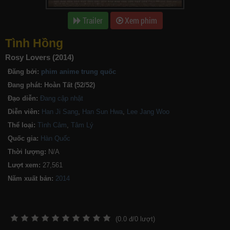
Trailer
Xem phim
Tình Hồng
Rosy Lovers (2014)
Đăng bởi:
phim anime trung quốc
Đang phát:
Hoàn Tất (52/52)
Đạo diễn:
Đang cập nhật
Diễn viên:
Han Ji Sang
,
Han Sun Hwa
,
Lee Jang Woo
Thể loại:
Tình Cảm
,
Tâm Lý
Quốc gia:
Hàn Quốc
Thời lượng:
N/A
Lượt xem:
27,561
Năm xuất bản:
(
0.0
đ/
0
lượt)