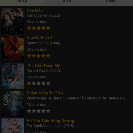
Ngày
Tuần
Tháng
Hoa Máu
Kan Cicekleri (2022)
50 view day
Người Nhện 2
Spider-Man 2 (2004)
30 view day
Thế Giới Hoàn Mỹ
Perfect World (2021)
30 view day
Phàm Nhân Tu Tiên
Phàm Nhân Tu Tiên Chi Phàm Nhân Phong Khởi Thiên Nam, Fan Ren Xiu Xian Zhuan (2020)
28 view day
Hồ Yêu Tiểu Hồng Nương
Fox Spirit Matchmaker (2015)
27 view day