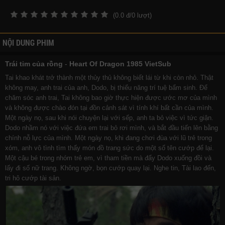
(
0.0
đ/
0
lượt)
NỘI DUNG PHIM
Trái tim của rồng
-
Heart Of Dragon 1985 VietSub
Tai khao khát trở thành một thủy thủ không biết lái từ khi còn nhỏ. Thật
không may, anh trai của anh, Dodo, bị thiểu năng trí tuệ bẩm sinh. Để
chăm sóc anh trai, Tai không bao giờ thực hiện được ước mơ của mình
và không được chào đón tại đồn cảnh sát vì tính khí bất cần của mình.
Một ngày nọ, sau khi nói chuyện lại với sếp, anh ta bỏ việc vì tức giận.
Dodo nhầm nó với việc đứa em trai bỏ rơi mình, và bắt đầu tiến lên bằng
chính nỗ lực của mình. Một ngày nọ, khi đang chơi đùa với lũ trẻ trong
xóm, anh vô tình tìm thấy món đồ trang sức do một số tên cướp để lại.
Một cậu bé trong nhóm trẻ em, vì tham tiền mà đẩy Dodo xuống đồi và
lấy đi số nữ trang. Không ngờ, bọn cướp quay lại. Nghe tin, Tài lao đến,
tri hô cướp tài sản.