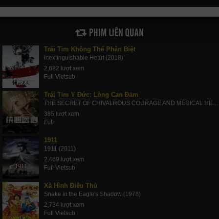
PHIM LIÊN QUAN
Trái Tim Không Thể Phân Biệt
Inextinguishable Heart (2018)
2,682 lượt xem
Full Vietsub
Trái Tim Y Đức: Lòng Can Đảm
THE SECRET OF CHIVALROUS COURAGE AND MEDICAL HEART (2025)
385 lượt xem
Full
1911
1911 (2011)
2,469 lượt xem
Full Vietsub
Xà Hình Điêu Thủ
Snake in the Eagle's Shadow (1978)
2,734 lượt xem
Full Vietsub