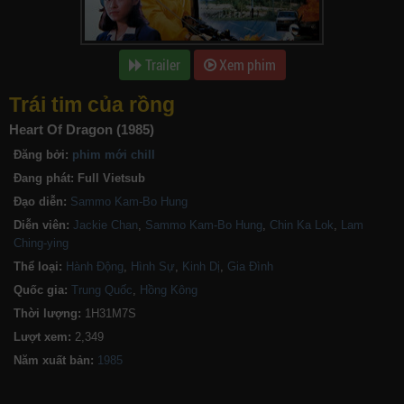
Trailer
Xem phim
Trái tim của rồng
Heart Of Dragon (1985)
Đăng bởi:
phim mới chill
Đang phát:
Full Vietsub
Đạo diễn:
Sammo Kam-Bo Hung
Diễn viên:
Jackie Chan
,
Sammo Kam-Bo Hung
,
Chin Ka Lok
,
Lam
Ching-ying
Thể loại:
Hành Động
,
Hình Sự
,
Kinh Dị
,
Gia Đình
Quốc gia:
Trung Quốc
,
Hồng Kông
Thời lượng:
1H31M7S
Lượt xem:
2,349
Năm xuất bản: