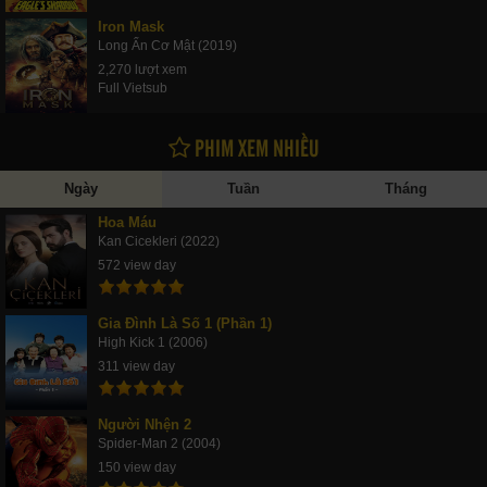
Iron Mask
Long Ẩn Cơ Mật (2019)
2,270 lượt xem
Full Vietsub
PHIM XEM NHIỀU
Ngày
Tuần
Tháng
Hoa Máu
Kan Cicekleri (2022)
572 view day
Gia Đình Là Số 1 (Phần 1)
High Kick 1 (2006)
311 view day
Người Nhện 2
Spider-Man 2 (2004)
150 view day