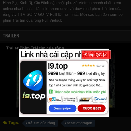
Hình Sự, Kinh Dị, Gia Đình cập nhật phụ đề Vietsub nhanh nhất, xem
online nhanh nhất. Tải link fshare drive và download phim Trái tim của
rồng vtv HTV SCTV GOTV FullHD mới nhất. Mời các bạn đón xem bộ
phim
Trái tim của rồng
Full Vietsub
TRAILER
Trailer Phim Trái tim của rồng
Đóng QC [×]
Tags:
trái tim của rồng
heart of dragon