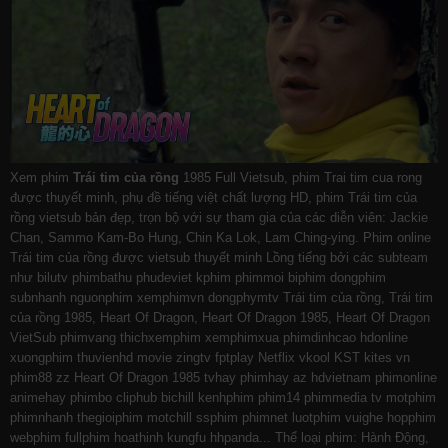
Xem phim
Trái tim của rồng
1985 Full Vietsub, phim Trai tim cua rong
được thuyết minh, phụ đề tiếng việt chất lượng HD, phim Trái tim của
rồng vietsub bản đẹp, trọn bộ với sự tham gia của các diễn viên: Jackie
Chan, Sammo Kam-Bo Hung, Chin Ka Lok, Lam Ching-ying. Phim online
Trái tim của rồng được vietsub thuyết minh Lồng tiếng bởi các subteam
như
bilutv
phimbathu
phudeviet
kphim
phimmoi
biphim
dongphim
subnhanh
nguonphim
xemphimvn
dongphymtv Trái tim của rồng, Trái tim
của rồng 1985, Heart Of Dragon, Heart Of Dragon 1985, Heart Of Dragon
VietSub
phimvang
thichxemphim
xemphimxua
phimdinhcao
hdonline
xuongphim
thuvienhd
movie zingtv fptplay Netflix
vkool
KST
kites
vn
phim88
zz Heart Of Dragon 1985
tvhay
phimhay
az
hdvietnam
phimonline
animehay
phimbo
cliphub
bichill
kenhphim
phim14
phimmedia
tv
motphim
phimnhanh
thegioiphim
motchill
ssphim
phimnet
luotphim
vuighe
hopphim
webphim
fullphim
hoathinh
kungfu
hhpanda
... Thể loại phim: Hành Động,